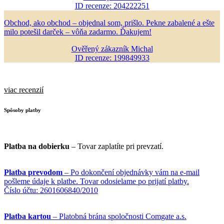
ID recenze: 204222251
Obchod, ako obchod – objednal som, prišlo. Pekne zabalené a ešte
milo potešil darček – vôňa zadarmo. Ďakujem!
Ověřený zákazník Michal
ID recenze: 199849933
viac recenzií
Spôsoby platby
Platba na dobierku
– Tovar zaplatíte pri prevzatí.
Platba prevodom
– Po dokončení objednávky vám na e-mail
pošleme údaje k platbe. Tovar odosielame po prijatí platby.
Číslo účtu: 2601606840/2010
Platba kartou
– Platobná brána spoločnosti Comgate a.s.