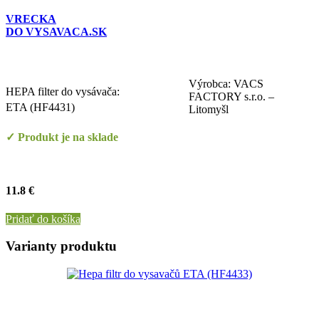
VRECKA
DO VYSAVACA.SK
Výrobca: VACS
HEPA filter do vysávača:
FACTORY s.r.o. –
ETA (HF4431)
Litomyšl
✓ Produkt je na sklade
11.8 €
Pridať do košíka
Varianty produktu