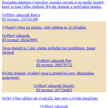
Rozsiahla databáza vysávačov, ponuka vreciek aj na staršie modely,
ktoré sa inak ťažko zháňajú. Rýchle dodanie a prehľadná stránka.
Ověřený zákazník Rasťo
ID recenze: 210741398
Výborný výber na stránke, vždy nájdem to, čo hľadám.
Ověřený zákazník
ID recenze: 202429091
Tovar dorazil za 3 dni, všetko prebehlo bez problémov. Super
obchod!
Ověřený zákazník Petr
ID recenze: 208378752
Rýchle dodanie, kvalitný tovar a prijateľné ceny. Maximálna
spokojnosť.
Ověřený zákazník Duso01
ID recenze: 207356405
Veľký výber sáčkov do vysávača, fajn ceny a rýchle doručenie.
Ověřený zákazník