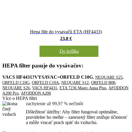
Hepa filtr do vysavačů ETA (HF4433)
23.8 €
Do košíka
HEPA filter pasuje do vysávačov:
VACS HF4431?VYSAVAC=ORFELD C10G
,
,
NEQUARE S25
,
,
,
,
ORFELD C10G
ORFELD C10A
NEQUARE S12
ORFELD B08
,
,
,
NEQUARE S26
VACS HF4431
ETA 7236 Magic Aqua Plus
AFODDON
,
A200 Pro
AFODDON A200
Více o HEPA filtri
zachytenie až 99,97 % nečistôt
Dôležitosť údržby: Aby filter fungoval optimálne,
pravidelne ho meňte – zanesený filter znižuje účinnosť
a môže vracať prach späť do vzduchu.