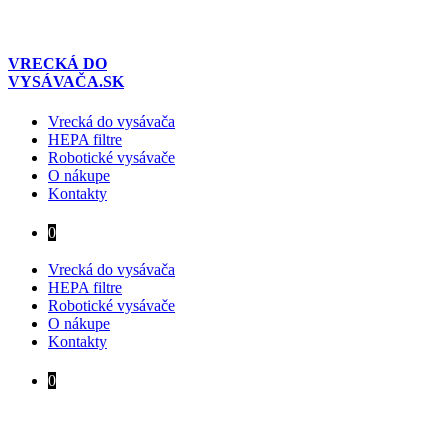
Preskočiť
na
obsah
VRECKÁ DO
VYSÁVAČA.SK
Vrecká do vysávača
HEPA filtre
Robotické vysávače
O nákupe
Kontakty
0
Vrecká do vysávača
HEPA filtre
Robotické vysávače
O nákupe
Kontakty
0