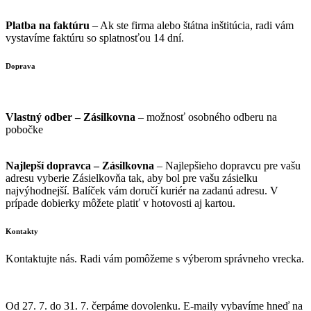
Platba na faktúru
– Ak ste firma alebo štátna inštitúcia, radi vám
vystavíme faktúru so splatnosťou 14 dní.
Doprava
Vlastný odber – Zásilkovna
– možnosť osobného odberu na
pobočke
Najlepší dopravca – Zásilkovna
– Najlepšieho dopravcu pre vašu
adresu vyberie Zásielkovňa tak, aby bol pre vašu zásielku
najvýhodnejší. Balíček vám doručí kuriér na zadanú adresu. V
prípade dobierky môžete platiť v hotovosti aj kartou.
Kontakty
Kontaktujte nás. Radi vám pomôžeme s výberom správneho vrecka.
info@vrecka-do-vysavaca.sk
Od 27. 7. do 31. 7. čerpáme dovolenku. E-maily vybavíme hneď na