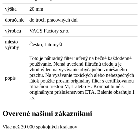
výška
20 mm
doručenie
do troch pracovných dní
výrobca
VACS Factory s.r.o.
miesto
Česko, Litomyšl
výroby
Toto je náhradný filter určený na bežné každodenné
používanie. Nemá uvedenú filtračnú triedu a je
vhodný len na vysávanie obyčajného zmiešaného
prachu. Na vysávanie toxických alebo nebezpečných
popis
látok použite prosím originálny filter s certifikovanou
filtračnou triedou M, L alebo H. Kompatibilné s
originálnym príslušenstvom ETA. Balenie obsahuje 1
ks.
Overené našimi zákazníkmi
Viac než 30 000 spokojných krajanov