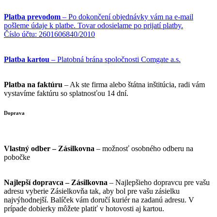
Platba prevodom
– Po dokončení objednávky vám na e-mail
pošleme údaje k platbe. Tovar odosielame po prijatí platby.
Číslo účtu: 2601606840/2010
Platba kartou
– Platobná brána spoločnosti Comgate a.s.
Platba na faktúru
– Ak ste firma alebo štátna inštitúcia, radi vám
vystavíme faktúru so splatnosťou 14 dní.
Doprava
Vlastný odber – Zásilkovna
– možnosť osobného odberu na
pobočke
Najlepší dopravca – Zásilkovna
– Najlepšieho dopravcu pre vašu
adresu vyberie Zásielkovňa tak, aby bol pre vašu zásielku
najvýhodnejší. Balíček vám doručí kuriér na zadanú adresu. V
prípade dobierky môžete platiť v hotovosti aj kartou.