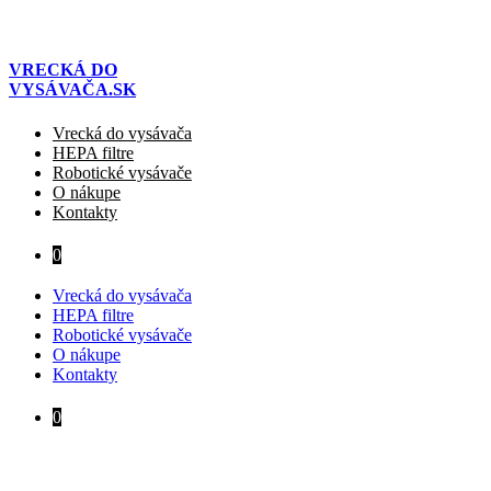
Preskočiť
na
obsah
VRECKÁ DO
VYSÁVAČA.SK
Vrecká do vysávača
HEPA filtre
Robotické vysávače
O nákupe
Kontakty
0
Vrecká do vysávača
HEPA filtre
Robotické vysávače
O nákupe
Kontakty
0