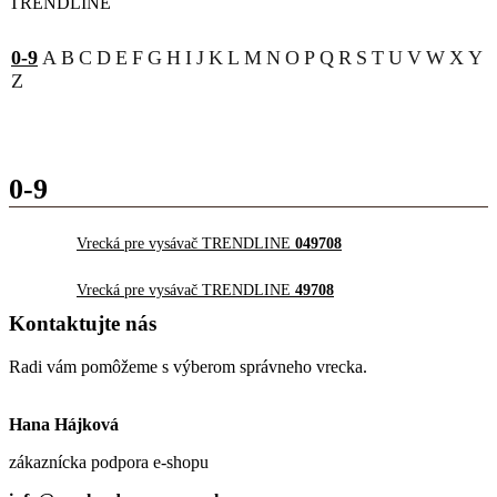
TRENDLINE
0-9
A
B
C
D
E
F
G
H
I
J
K
L
M
N
O
P
Q
R
S
T
U
V
W
X
Y
Z
0-9
Vrecká pre vysávač TRENDLINE
049708
Vrecká pre vysávač TRENDLINE
49708
Kontaktujte nás
Radi vám pomôžeme s výberom správneho vrecka.
Hana Hájková
zákaznícka podpora e-shopu