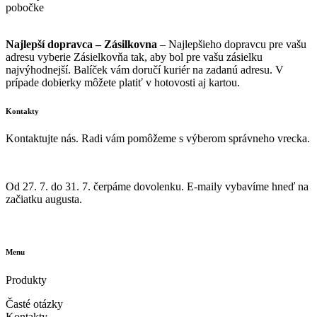
pobočke
Najlepší dopravca – Zásilkovna
– Najlepšieho dopravcu pre vašu
adresu vyberie Zásielkovňa tak, aby bol pre vašu zásielku
najvýhodnejší. Balíček vám doručí kuriér na zadanú adresu. V
prípade dobierky môžete platiť v hotovosti aj kartou.
Kontakty
Kontaktujte nás. Radi vám pomôžeme s výberom správneho vrecka.
info@vrecka-do-vysavaca.sk
Od 27. 7. do 31. 7. čerpáme dovolenku. E-maily vybavíme hneď na
začiatku augusta.
605 260 086
Menu
Produkty
Časté otázky
Kontakty