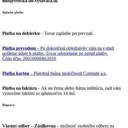
info@vrecka-do-vysavaca.sk
Spôsoby platby
Platba na dobierku
– Tovar zaplatíte pri prevzatí.
Platba prevodom
– Po dokončení objednávky vám na e-mail
pošleme údaje k platbe. Tovar odosielame po prijatí platby.
Číslo účtu: 2601606840/2010
Platba kartou
– Platobná brána spoločnosti Comgate a.s.
Platba na faktúru
– Ak ste firma alebo štátna inštitúcia, radi vám
vystavíme faktúru so splatnosťou 14 dní.
Doprava
Vlastný odber – Zásilkovna
– možnosť osobného odberu na