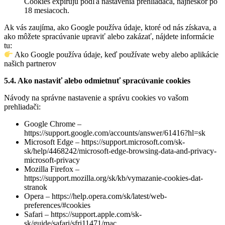
Cookies expirujú podľa nastavenia prehliadača, najneskôr po
18 mesiacoch.
Ak vás zaujíma, ako Google používa údaje, ktoré od nás získava, a
ako môžete spracúvanie upraviť alebo zakázať, nájdete informácie
tu:
Ako Google používa údaje, keď používate weby alebo aplikácie
našich partnerov
5.4. Ako nastaviť alebo odmietnuť spracúvanie cookies
Návody na správne nastavenie a správu cookies vo vašom
prehliadači:
Google Chrome –
https://support.google.com/accounts/answer/61416?hl=sk
Microsoft Edge – https://support.microsoft.com/sk-
sk/help/4468242/microsoft-edge-browsing-data-and-privacy-
microsoft-privacy
Mozilla Firefox –
https://support.mozilla.org/sk/kb/vymazanie-cookies-dat-
stranok
Opera – https://help.opera.com/sk/latest/web-
preferences/#cookies
Safari – https://support.apple.com/sk-
sk/guide/safari/sfri11471/mac