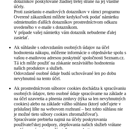
dotazníkov poskytované žiadnej tretej strane na jej vlastné
účely.
Proti zasielaniu e-mailových dotazníkov v rámci programu
Overené zákazníkmi môžete kedykoľvek podať námietku
odmietnutím ďalších dotazníkov prostredníctvom odkazu
uvedeného v e-maile s dotazníkom.
V prípade vašej námietky vám dotazník nebudeme ďalej
zasielať.
Ak súhlasíte s odovzdaním osobných údajov na účel
hodnotenia nákupu, môžeme informácie o objednávke spolu s
vašou e-mailovou adresou poskytnúť spoločnosti Seznam.cz.
Tá ich môže použiť na získanie nezávislého hodnotenia
našich produktov a služieb.
Odovzdané osobné údaje budú uchovávané len po dobu
nevyhnutnú na tento účel.
Ak prostredníctvom súborov cookies dochádza k spracúvaniu
osobných údajov, tieto osobné údaje spracúvame na základe a
na účel uzavretia a plnenia zmluvy (týka sa len nevyhnutných
cookies) alebo na základe vášho súhlasu (ktorý udeľujete v
príslušnej lište na webovom rozhraní – bez tohto súhlasu nie
je možné tieto súbory cookies zhromažďovať).
Spracúvanie prebieha najmä na účely poskytovania
používateľskej podpory, zlepšovania našich služieb vrátane