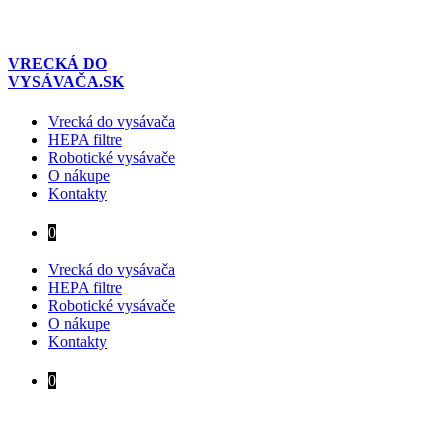
Preskočiť
na
obsah
VRECKÁ DO
VYSÁVAČA.SK
Vrecká do vysávača
HEPA filtre
Robotické vysávače
O nákupe
Kontakty
0
Vrecká do vysávača
HEPA filtre
Robotické vysávače
O nákupe
Kontakty
0