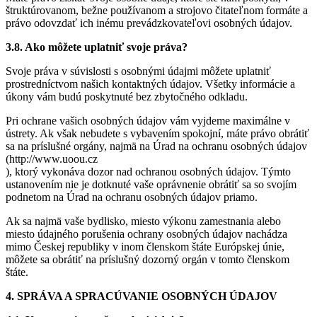
štruktúrovanom, bežne používanom a strojovo čitateľnom formáte a
právo odovzdať ich inému prevádzkovateľovi osobných údajov.
3.8. Ako môžete uplatniť svoje práva?
Svoje práva v súvislosti s osobnými údajmi môžete uplatniť
prostredníctvom našich kontaktných údajov. Všetky informácie a
úkony vám budú poskytnuté bez zbytočného odkladu.
Pri ochrane vašich osobných údajov vám vyjdeme maximálne v
ústrety. Ak však nebudete s vybavením spokojní, máte právo obrátiť
sa na príslušné orgány, najmä na Úrad na ochranu osobných údajov
(http://www.uoou.cz
), ktorý vykonáva dozor nad ochranou osobných údajov. Týmto
ustanovením nie je dotknuté vaše oprávnenie obrátiť sa so svojím
podnetom na Úrad na ochranu osobných údajov priamo.
Ak sa najmä vaše bydlisko, miesto výkonu zamestnania alebo
miesto údajného porušenia ochrany osobných údajov nachádza
mimo Českej republiky v inom členskom štáte Európskej únie,
môžete sa obrátiť na príslušný dozorný orgán v tomto členskom
štáte.
4. SPRÁVA A SPRACÚVANIE OSOBNÝCH ÚDAJOV