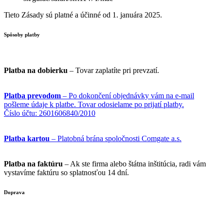
Tieto Zásady sú platné a účinné od 1. januára 2025.
Spôsoby platby
Platba na dobierku
– Tovar zaplatíte pri prevzatí.
Platba prevodom
– Po dokončení objednávky vám na e-mail
pošleme údaje k platbe. Tovar odosielame po prijatí platby.
Číslo účtu: 2601606840/2010
Platba kartou
– Platobná brána spoločnosti Comgate a.s.
Platba na faktúru
– Ak ste firma alebo štátna inštitúcia, radi vám
vystavíme faktúru so splatnosťou 14 dní.
Doprava