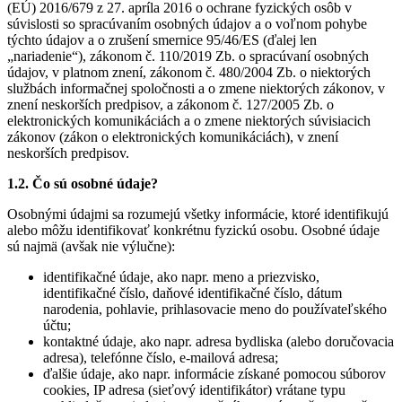
(EÚ) 2016/679 z 27. apríla 2016 o ochrane fyzických osôb v
súvislosti so spracúvaním osobných údajov a o voľnom pohybe
týchto údajov a o zrušení smernice 95/46/ES (ďalej len
„nariadenie“), zákonom č. 110/2019 Zb. o spracúvaní osobných
údajov, v platnom znení, zákonom č. 480/2004 Zb. o niektorých
službách informačnej spoločnosti a o zmene niektorých zákonov, v
znení neskorších predpisov, a zákonom č. 127/2005 Zb. o
elektronických komunikáciách a o zmene niektorých súvisiacich
zákonov (zákon o elektronických komunikáciách), v znení
neskorších predpisov.
1.2. Čo sú osobné údaje?
Osobnými údajmi sa rozumejú všetky informácie, ktoré identifikujú
alebo môžu identifikovať konkrétnu fyzickú osobu. Osobné údaje
sú najmä (avšak nie výlučne):
identifikačné údaje, ako napr. meno a priezvisko,
identifikačné číslo, daňové identifikačné číslo, dátum
narodenia, pohlavie, prihlasovacie meno do používateľského
účtu;
kontaktné údaje, ako napr. adresa bydliska (alebo doručovacia
adresa), telefónne číslo, e-mailová adresa;
ďalšie údaje, ako napr. informácie získané pomocou súborov
cookies, IP adresa (sieťový identifikátor) vrátane typu