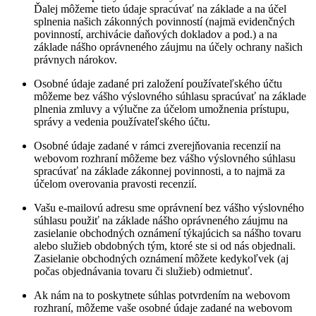
Ďalej môžeme tieto údaje spracúvať na základe a na účel
splnenia našich zákonných povinností (najmä evidenčných
povinností, archivácie daňových dokladov a pod.) a na
základe nášho oprávneného záujmu na účely ochrany našich
právnych nárokov.
Osobné údaje zadané pri založení používateľského účtu
môžeme bez vášho výslovného súhlasu spracúvať na základe
plnenia zmluvy a výlučne za účelom umožnenia prístupu,
správy a vedenia používateľského účtu.
Osobné údaje zadané v rámci zverejňovania recenzií na
webovom rozhraní môžeme bez vášho výslovného súhlasu
spracúvať na základe zákonnej povinnosti, a to najmä za
účelom overovania pravosti recenzií.
Vašu e-mailovú adresu sme oprávnení bez vášho výslovného
súhlasu použiť na základe nášho oprávneného záujmu na
zasielanie obchodných oznámení týkajúcich sa nášho tovaru
alebo služieb obdobných tým, ktoré ste si od nás objednali.
Zasielanie obchodných oznámení môžete kedykoľvek (aj
počas objednávania tovaru či služieb) odmietnuť.
Ak nám na to poskytnete súhlas potvrdením na webovom
rozhraní, môžeme vaše osobné údaje zadané na webovom