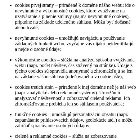
cookies prvej strany – priradené k doméne nášho webu; ide o
nevyhnutné a výkonnostné cookies, ktoré využívame na
uzatváranie a plnenie zmluvy (najmä nevyhnutné cookies),
prípadne na základe udeleného súhlasu. Môžu byť dočasné
alebo trvalé;
nevyhnutné cookies – umožňujú navigáciu a používanie
základných funkcií webu, zvyčajne vás nijako neidentifikujú
a nejde o osobné údaje;
výkonnostné cookies – slúžia na analýzu spôsobu využívania
webu (napr. počet návštev, čas strávený na stránke). Údaje z
týchto cookies sú spravidla anonymné a zhromažďujú sa len
na základe vášho súhlasu (udeľovaného v cookie lište);
cookies tretích strán – priradené k inej doméne než je náš web
(napr. analytické alebo reklamné systémy). Umožňujú
analyzovať návštevnosť a zobrazovať cielenú reklamu. Ich
zhromažďovanie prebieha len so súhlasom používateľa;
funkčné cookies – umožňujú personalizáciu obsahu (napr.
zapamätanie prihlasovacích údajov, geolokácie atď.) a môžu
zahŕňať spracúvanie osobných údajov;
cielené a reklamné cookies – slúžia na zobrazovanie