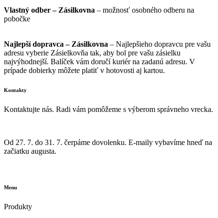
Vlastný odber – Zásilkovna
– možnosť osobného odberu na
pobočke
Najlepší dopravca – Zásilkovna
– Najlepšieho dopravcu pre vašu
adresu vyberie Zásielkovňa tak, aby bol pre vašu zásielku
najvýhodnejší. Balíček vám doručí kuriér na zadanú adresu. V
prípade dobierky môžete platiť v hotovosti aj kartou.
Kontakty
Kontaktujte nás. Radi vám pomôžeme s výberom správneho vrecka.
info@vrecka-do-vysavaca.sk
Od 27. 7. do 31. 7. čerpáme dovolenku. E-maily vybavíme hneď na
začiatku augusta.
605 260 086
Menu
Produkty