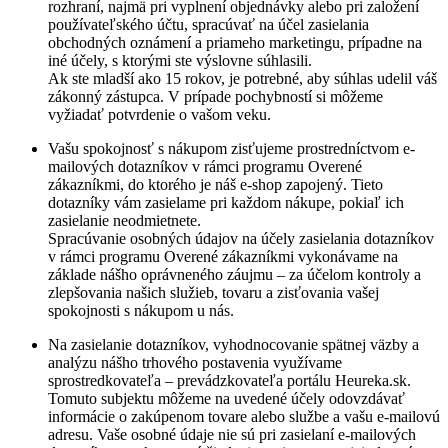
rozhraní, najmä pri vyplnení objednávky alebo pri založení
používateľského účtu, spracúvať na účel zasielania
obchodných oznámení a priameho marketingu, prípadne na
iné účely, s ktorými ste výslovne súhlasili.
Ak ste mladší ako 15 rokov, je potrebné, aby súhlas udelil váš
zákonný zástupca. V prípade pochybností si môžeme
vyžiadať potvrdenie o vašom veku.
Vašu spokojnosť s nákupom zisťujeme prostredníctvom e-
mailových dotazníkov v rámci programu Overené
zákazníkmi, do ktorého je náš e-shop zapojený. Tieto
dotazníky vám zasielame pri každom nákupe, pokiaľ ich
zasielanie neodmietnete.
Spracúvanie osobných údajov na účely zasielania dotazníkov
v rámci programu Overené zákazníkmi vykonávame na
základe nášho oprávneného záujmu – za účelom kontroly a
zlepšovania našich služieb, tovaru a zisťovania vašej
spokojnosti s nákupom u nás.
Na zasielanie dotazníkov, vyhodnocovanie spätnej väzby a
analýzu nášho trhového postavenia využívame
sprostredkovateľa – prevádzkovateľa portálu Heureka.sk.
Tomuto subjektu môžeme na uvedené účely odovzdávať
informácie o zakúpenom tovare alebo službe a vašu e-mailovú
adresu. Vaše osobné údaje nie sú pri zasielaní e-mailových