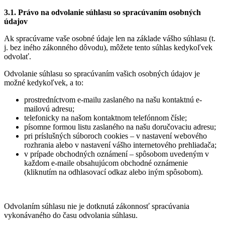
3.1. Právo na odvolanie súhlasu so spracúvaním osobných
údajov
Ak spracúvame vaše osobné údaje len na základe vášho súhlasu (t.
j. bez iného zákonného dôvodu), môžete tento súhlas kedykoľvek
odvolať.
Odvolanie súhlasu so spracúvaním vašich osobných údajov je
možné kedykoľvek, a to:
prostredníctvom e-mailu zaslaného na našu kontaktnú e-
mailovú adresu;
telefonicky na našom kontaktnom telefónnom čísle;
písomne formou listu zaslaného na našu doručovaciu adresu;
pri príslušných súboroch cookies – v nastavení webového
rozhrania alebo v nastavení vášho internetového prehliadača;
v prípade obchodných oznámení – spôsobom uvedeným v
každom e-maile obsahujúcom obchodné oznámenie
(kliknutím na odhlasovací odkaz alebo iným spôsobom).
Odvolaním súhlasu nie je dotknutá zákonnosť spracúvania
vykonávaného do času odvolania súhlasu.