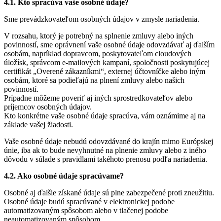
4.1. Kto spracúva vaše osobné údaje?
Sme prevádzkovateľom osobných údajov v zmysle nariadenia.
V rozsahu, ktorý je potrebný na splnenie zmluvy alebo iných
povinností, sme oprávnení vaše osobné údaje odovzdávať aj ďalším
osobám, napríklad dopravcom, poskytovateľom cloudových
úložísk, správcom e-mailových kampaní, spoločnosti poskytujúcej
certifikát „Overené zákazníkmi“, externej účtovníčke alebo iným
osobám, ktoré sa podieľajú na plnení zmluvy alebo našich
povinností.
Prípadne môžeme poveriť aj iných sprostredkovateľov alebo
príjemcov osobných údajov.
Kto konkrétne vaše osobné údaje spracúva, vám oznámime aj na
základe vašej žiadosti.
Vaše osobné údaje nebudú odovzdávané do krajín mimo Európskej
únie, iba ak to bude nevyhnutné na plnenie zmluvy alebo z iného
dôvodu v súlade s pravidlami takéhoto prenosu podľa nariadenia.
4.2. Ako osobné údaje spracúvame?
Osobné aj ďalšie získané údaje sú plne zabezpečené proti zneužitiu.
Osobné údaje budú spracúvané v elektronickej podobe
automatizovaným spôsobom alebo v tlačenej podobe
neautomatizovaným spôsobom.