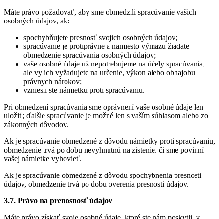
Máte právo požadovať, aby sme obmedzili spracúvanie vašich
osobných údajov, ak:
spochybňujete presnosť svojich osobných údajov;
spracúvanie je protiprávne a namiesto výmazu žiadate
obmedzenie spracúvania osobných údajov;
vaše osobné údaje už nepotrebujeme na účely spracúvania,
ale vy ich vyžadujete na určenie, výkon alebo obhajobu
právnych nárokov;
vzniesli ste námietku proti spracúvaniu.
Pri obmedzení spracúvania sme oprávnení vaše osobné údaje len
uložiť; ďalšie spracúvanie je možné len s vaším súhlasom alebo zo
zákonných dôvodov.
Ak je spracúvanie obmedzené z dôvodu námietky proti spracúvaniu,
obmedzenie trvá po dobu nevyhnutnú na zistenie, či sme povinní
vašej námietke vyhovieť.
Ak je spracúvanie obmedzené z dôvodu spochybnenia presnosti
údajov, obmedzenie trvá po dobu overenia presnosti údajov.
3.7. Právo na prenosnosť údajov
Máte právo získať svoje osobné údaje, ktoré ste nám poskytli, v