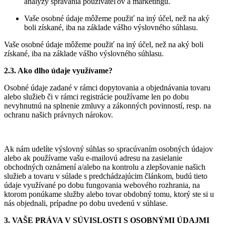
analýzy správania používateľov a marketingu.
Vaše osobné údaje môžeme použiť na iný účel, než na aký
boli získané, iba na základe vášho výslovného súhlasu.
Vaše osobné údaje môžeme použiť na iný účel, než na aký boli
získané, iba na základe vášho výslovného súhlasu.
2.3. Ako dlho údaje využívame?
Osobné údaje zadané v rámci dopytovania a objednávania tovaru
alebo služieb či v rámci registrácie používame len po dobu
nevyhnutnú na splnenie zmluvy a zákonných povinností, resp. na
ochranu našich právnych nárokov.
Ak nám udelíte výslovný súhlas so spracúvaním osobných údajov
alebo ak používame vašu e-mailovú adresu na zasielanie
obchodných oznámení a/alebo na kontrolu a zlepšovanie našich
služieb a tovaru v súlade s predchádzajúcim článkom, budú tieto
údaje využívané po dobu fungovania webového rozhrania, na
ktorom ponúkame služby alebo tovar obdobný tomu, ktorý ste si u
nás objednali, prípadne po dobu uvedenú v súhlase.
3. VAŠE PRÁVA V SÚVISLOSTI S OSOBNÝMI ÚDAJMI