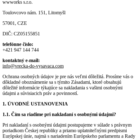
wwworks s.r.o.
Toulovcovo nám. 151, Litomyšl
57001, CZE
DIČ: CZ05155851
telefónne číslo:
+421 947 144 744
kontaktný e-mail:
info@vrecka-do-vysavaca.com
Ochrana osobných údajov je pre nás veľmi dôležitá. Prosíme vás o
dôkladné oboznámenie sa s týmito Zásadami, ktoré obsahujú
dôležité informácie týkajúce sa nakladania s vašimi osobnými
údajmi a súvisiacich práv a povinností.
1. ÚVODNÉ USTANOVENIA
1.1. Čím sa riadime pri nakladaní s osobnými údajmi?
Pri nakladaní s osobnými údajmi postupujeme v súlade s právnym
poriadkom Českej republiky a priamo uplatniteľnými predpismi
Európskej únie, najmä s nariadením Európskeho parlamentu a Rady