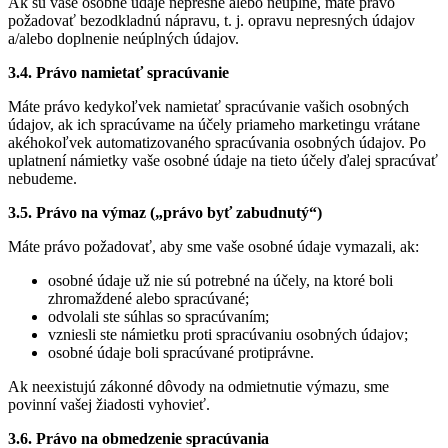
Ak sú vaše osobné údaje nepresné alebo neúplné, máte právo
požadovať bezodkladnú nápravu, t. j. opravu nepresných údajov
a/alebo doplnenie neúplných údajov.
3.4. Právo namietať spracúvanie
Máte právo kedykoľvek namietať spracúvanie vašich osobných
údajov, ak ich spracúvame na účely priameho marketingu vrátane
akéhokoľvek automatizovaného spracúvania osobných údajov. Po
uplatnení námietky vaše osobné údaje na tieto účely ďalej spracúvať
nebudeme.
3.5. Právo na výmaz („právo byť zabudnutý“)
Máte právo požadovať, aby sme vaše osobné údaje vymazali, ak:
osobné údaje už nie sú potrebné na účely, na ktoré boli
zhromaždené alebo spracúvané;
odvolali ste súhlas so spracúvaním;
vzniesli ste námietku proti spracúvaniu osobných údajov;
osobné údaje boli spracúvané protiprávne.
Ak neexistujú zákonné dôvody na odmietnutie výmazu, sme
povinní vašej žiadosti vyhovieť.
3.6. Právo na obmedzenie spracúvania