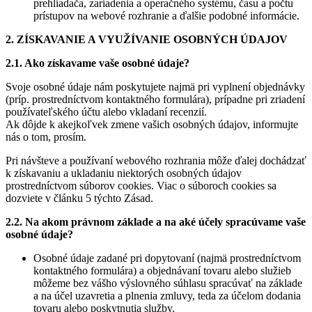
prehliadača, zariadenia a operačného systému, času a počtu
prístupov na webové rozhranie a ďalšie podobné informácie.
2. ZÍSKAVANIE A VYUŽÍVANIE OSOBNÝCH ÚDAJOV
2.1. Ako získavame vaše osobné údaje?
Svoje osobné údaje nám poskytujete najmä pri vyplnení objednávky
(príp. prostredníctvom kontaktného formulára), prípadne pri zriadení
používateľského účtu alebo vkladaní recenzií.
Ak dôjde k akejkoľvek zmene vašich osobných údajov, informujte
nás o tom, prosím.
Pri návšteve a používaní webového rozhrania môže ďalej dochádzať
k získavaniu a ukladaniu niektorých osobných údajov
prostredníctvom súborov cookies. Viac o súboroch cookies sa
dozviete v článku 5 týchto Zásad.
2.2. Na akom právnom základe a na aké účely spracúvame vaše
osobné údaje?
Osobné údaje zadané pri dopytovaní (najmä prostredníctvom
kontaktného formulára) a objednávaní tovaru alebo služieb
môžeme bez vášho výslovného súhlasu spracúvať na základe
a na účel uzavretia a plnenia zmluvy, teda za účelom dodania
tovaru alebo poskytnutia služby.