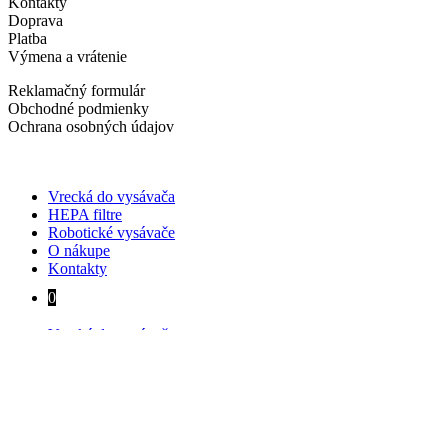
Kontakty
Doprava
Platba
Výmena a vrátenie
Reklamačný formulár
Obchodné podmienky
Ochrana osobných údajov
Vrecká do vysávača
HEPA filtre
Robotické vysávače
O nákupe
Kontakty
0
Vrecká do vysávača
HEPA filtre
Robotické vysávače
O nákupe
Kontakty
0