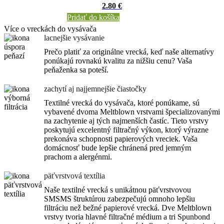
2.80 €
Pridať do košíka
Více o vreckách do vysávača
lacnejšie vysávanie
Prečo platiť za originálne vrecká, keď naše alternatívy
ponúkajú rovnakú kvalitu za nižšiu cenu? Vaša
peňaženka sa poteší.
zachytí aj najjemnejšie čiastočky
Textilné vrecká do vysávača, ktoré ponúkame, sú
vybavené dvoma Meltblown vrstvami špecializovanými
na zachytenie aj tých najmenších častíc. Tieto vrstvy
poskytujú excelentný filtračný výkon, ktorý výrazne
prekonáva schopnosti papierových vreciek. Vaša
domácnosť bude lepšie chránená pred jemným
prachom a alergénmi.
päťvrstvová textília
Naše textilné vrecká s unikátnou päťvrstvovou
SMSMS štruktúrou zabezpečujú omnoho lepšiu
filtráciu než bežné papierové vrecká. Dve Meltblown
vrstvy tvoria hlavné filtračné médium a tri Spunbond