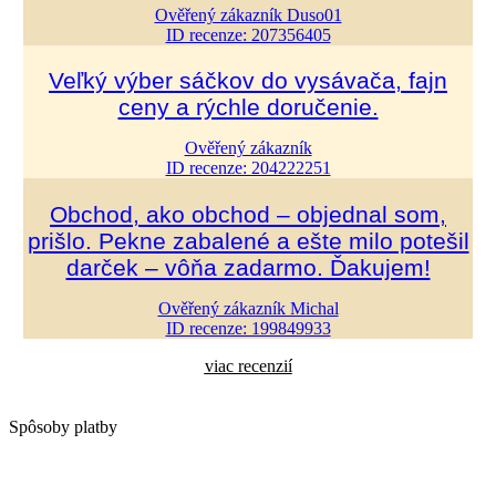
Ověřený zákazník Duso01
ID recenze: 207356405
Veľký výber sáčkov do vysávača, fajn
ceny a rýchle doručenie.
Ověřený zákazník
ID recenze: 204222251
Obchod, ako obchod – objednal som,
prišlo. Pekne zabalené a ešte milo potešil
darček – vôňa zadarmo. Ďakujem!
Ověřený zákazník Michal
ID recenze: 199849933
viac recenzií
Spôsoby platby