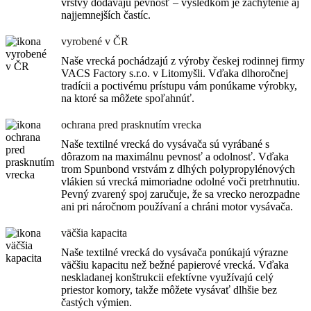
vrstvy dodávajú pevnosť – výsledkom je zachytenie aj
najjemnejších častíc.
vyrobené v ČR
Naše vrecká pochádzajú z výroby českej rodinnej firmy
VACS Factory s.r.o. v Litomyšli. Vďaka dlhoročnej
tradícii a poctivému prístupu vám ponúkame výrobky,
na ktoré sa môžete spoľahnúť.
ochrana pred prasknutím vrecka
Naše textilné vrecká do vysávača sú vyrábané s
dôrazom na maximálnu pevnosť a odolnosť. Vďaka
trom Spunbond vrstvám z dlhých polypropylénových
vlákien sú vrecká mimoriadne odolné voči pretrhnutiu.
Pevný zvarený spoj zaručuje, že sa vrecko nerozpadne
ani pri náročnom používaní a chráni motor vysávača.
väčšia kapacita
Naše textilné vrecká do vysávača ponúkajú výrazne
väčšiu kapacitu než bežné papierové vrecká. Vďaka
neskladanej konštrukcii efektívne využívajú celý
priestor komory, takže môžete vysávať dlhšie bez
častých výmien.