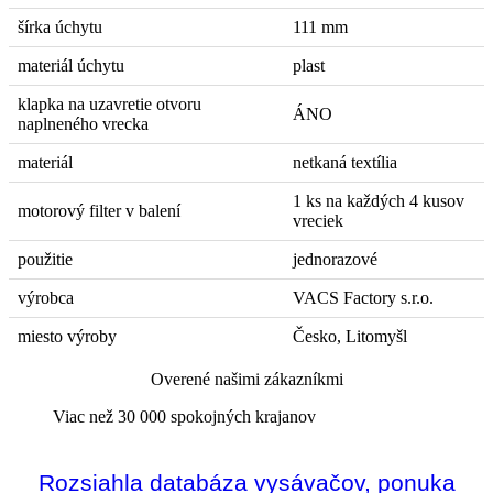
šírka úchytu
111 mm
materiál úchytu
plast
klapka na uzavretie otvoru
ÁNO
naplneného vrecka
materiál
netkaná textília
1 ks na každých 4 kusov
motorový filter v balení
vreciek
použitie
jednorazové
výrobca
VACS Factory s.r.o.
miesto výroby
Česko, Litomyšl
Overené našimi zákazníkmi
Viac než 30 000 spokojných krajanov
Rozsiahla databáza vysávačov, ponuka