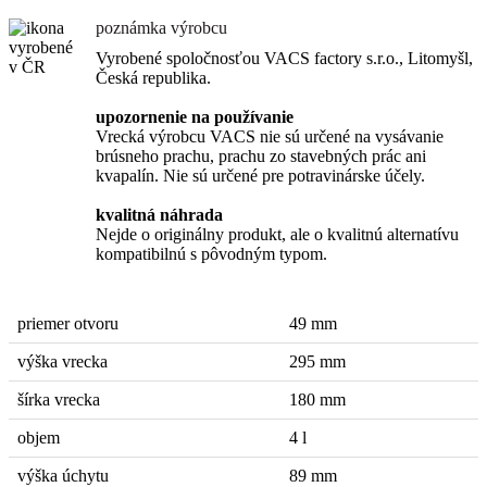
poznámka výrobcu
Vyrobené spoločnosťou VACS factory s.r.o., Litomyšl,
Česká republika.
upozornenie na používanie
Vrecká výrobcu VACS nie sú určené na vysávanie
brúsneho prachu, prachu zo stavebných prác ani
kvapalín. Nie sú určené pre potravinárske účely.
kvalitná náhrada
Nejde o originálny produkt, ale o kvalitnú alternatívu
kompatibilnú s pôvodným typom.
priemer otvoru
49 mm
výška vrecka
295 mm
šírka vrecka
180 mm
objem
4 l
výška úchytu
89 mm