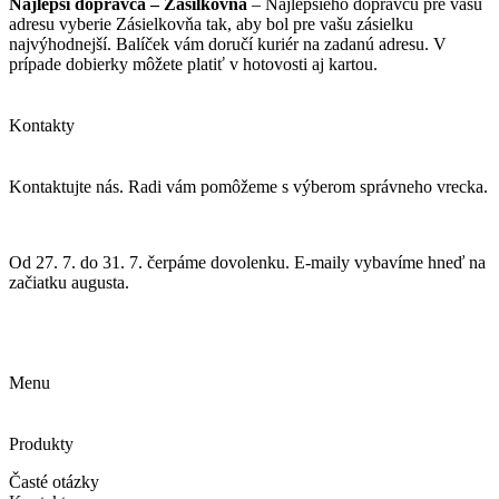
Najlepší dopravca – Zásilkovna
– Najlepšieho dopravcu pre vašu
adresu vyberie Zásielkovňa tak, aby bol pre vašu zásielku
najvýhodnejší. Balíček vám doručí kuriér na zadanú adresu. V
prípade dobierky môžete platiť v hotovosti aj kartou.
Kontakty
Kontaktujte nás. Radi vám pomôžeme s výberom správneho vrecka.
info@vrecka-do-vysavaca.sk
Od 27. 7. do 31. 7. čerpáme dovolenku. E-maily vybavíme hneď na
začiatku augusta.
605 260 086
Menu
Produkty
Časté otázky