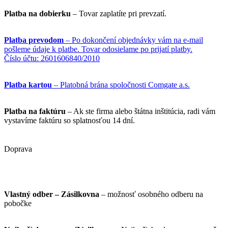
Platba na dobierku
– Tovar zaplatíte pri prevzatí.
Platba prevodom
– Po dokončení objednávky vám na e-mail
pošleme údaje k platbe. Tovar odosielame po prijatí platby.
Číslo účtu: 2601606840/2010
Platba kartou
– Platobná brána spoločnosti Comgate a.s.
Platba na faktúru
– Ak ste firma alebo štátna inštitúcia, radi vám
vystavíme faktúru so splatnosťou 14 dní.
Doprava
Vlastný odber – Zásilkovna
– možnosť osobného odberu na
pobočke