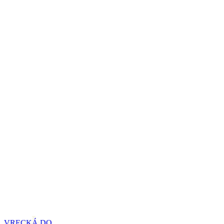
Preskočiť
na
obsah
VRECKÁ DO