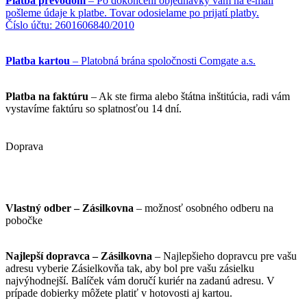
Platba prevodom
– Po dokončení objednávky vám na e-mail
pošleme údaje k platbe. Tovar odosielame po prijatí platby.
Číslo účtu: 2601606840/2010
Platba kartou
– Platobná brána spoločnosti Comgate a.s.
Platba na faktúru
– Ak ste firma alebo štátna inštitúcia, radi vám
vystavíme faktúru so splatnosťou 14 dní.
Doprava
Vlastný odber – Zásilkovna
– možnosť osobného odberu na
pobočke
Najlepší dopravca – Zásilkovna
– Najlepšieho dopravcu pre vašu
adresu vyberie Zásielkovňa tak, aby bol pre vašu zásielku
najvýhodnejší. Balíček vám doručí kuriér na zadanú adresu. V
prípade dobierky môžete platiť v hotovosti aj kartou.