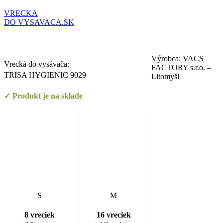
VRECKA
DO VYSAVACA.SK
Výrobca: VACS
Vrecká do vysávača:
FACTORY s.r.o. –
TRISA HYGIENIC 9029
Litomyšl
✓ Produkt je na sklade
S
M
8 vreciek
16 vreciek