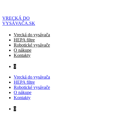
Preskočiť
na
obsah
VRECKÁ DO
VYSÁVAČA.SK
Vrecká do vysávača
HEPA filtre
Robotické vysávače
O nákupe
Kontakty
0
Vrecká do vysávača
HEPA filtre
Robotické vysávače
O nákupe
Kontakty
0