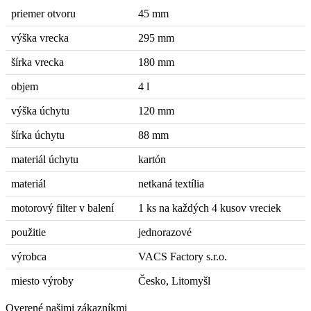
priemer otvoru
45 mm
výška vrecka
295 mm
šírka vrecka
180 mm
objem
4 l
výška úchytu
120 mm
šírka úchytu
88 mm
materiál úchytu
kartón
materiál
netkaná textília
motorový filter v balení
1 ks na každých 4 kusov vreciek
použitie
jednorazové
výrobca
VACS Factory s.r.o.
miesto výroby
Česko, Litomyšl
Overené našimi zákazníkmi