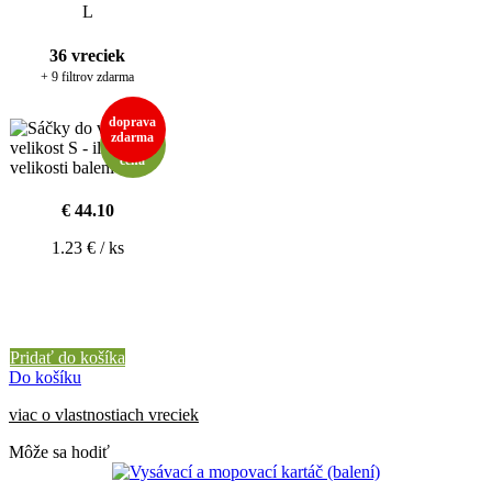
L
36 vreciek
+ 9 filtrov zdarma
doprava
extra
zdarma
nízká
cena
€ 44.10
1.23 € / ks
Pridať do košíka
Do košíku
viac o vlastnostiach vreciek
Môže sa hodiť