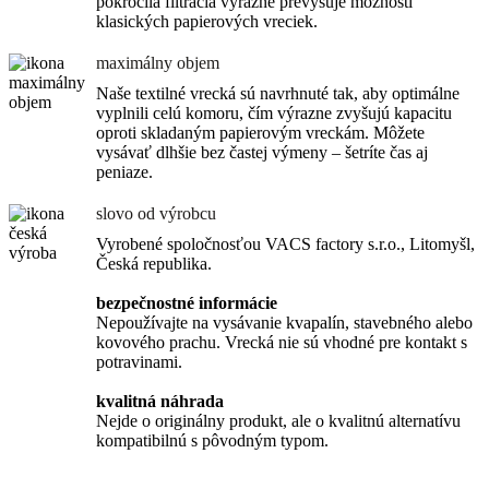
pokročilá filtrácia výrazne prevyšuje možnosti
klasických papierových vreciek.
maximálny objem
Naše textilné vrecká sú navrhnuté tak, aby optimálne
vyplnili celú komoru, čím výrazne zvyšujú kapacitu
oproti skladaným papierovým vreckám. Môžete
vysávať dlhšie bez častej výmeny – šetríte čas aj
peniaze.
slovo od výrobcu
Vyrobené spoločnosťou VACS factory s.r.o., Litomyšl,
Česká republika.
bezpečnostné informácie
Nepoužívajte na vysávanie kvapalín, stavebného alebo
kovového prachu. Vrecká nie sú vhodné pre kontakt s
potravinami.
kvalitná náhrada
Nejde o originálny produkt, ale o kvalitnú alternatívu
kompatibilnú s pôvodným typom.