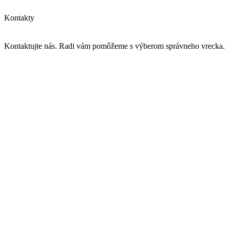
Kontakty
Kontaktujte nás. Radi vám pomôžeme s výberom správneho vrecka.
info@vrecka-do-vysavaca.sk
Od 27. 7. do 31. 7. čerpáme dovolenku. E-maily vybavíme hneď na
začiatku augusta.
605 260 086
Menu
Produkty
Časté otázky
Kontakty
Doprava
Platba
Výmena a vrátenie