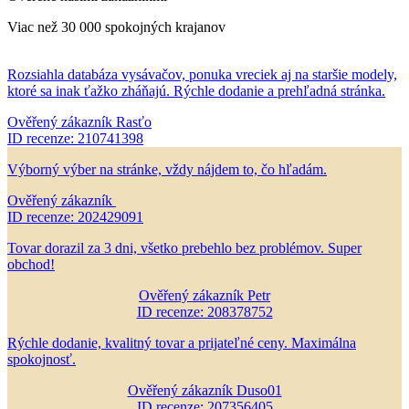
Viac než 30 000 spokojných krajanov
Rozsiahla databáza vysávačov, ponuka vreciek aj na staršie modely,
ktoré sa inak ťažko zháňajú. Rýchle dodanie a prehľadná stránka.
Ověřený zákazník Rasťo
ID recenze: 210741398
Výborný výber na stránke, vždy nájdem to, čo hľadám.
Ověřený zákazník
ID recenze: 202429091
Tovar dorazil za 3 dni, všetko prebehlo bez problémov. Super
obchod!
Ověřený zákazník Petr
ID recenze: 208378752
Rýchle dodanie, kvalitný tovar a prijateľné ceny. Maximálna
spokojnosť.
Ověřený zákazník Duso01
ID recenze: 207356405