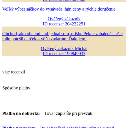
Veľký výber sáčkov do vysávača, fajn ceny a rýchle doručenie.
Ověřený zákazník
ID recenze: 204222251
Obchod, ako obchod – objednal som, prišlo. Pekne zabalené a ešte
milo potešil darček – vôňa zadarmo. Ďakujem!
Ověřený zákazník Michal
ID recenze: 199849933
viac recenzií
Spôsoby platby
Platba na dobierku
– Tovar zaplatíte pri prevzatí.