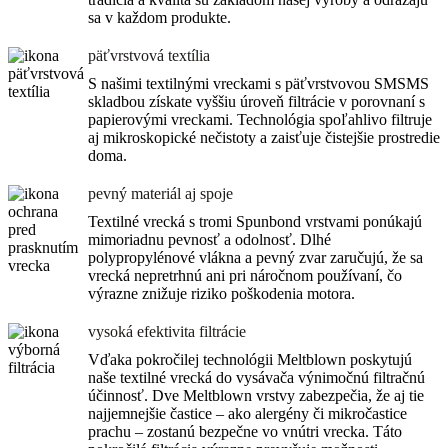
sa v každom produkte.
päťvrstvová textília
S našimi textilnými vreckami s päťvrstvovou SMSMS
skladbou získate vyššiu úroveň filtrácie v porovnaní s
papierovými vreckami. Technológia spoľahlivo filtruje
aj mikroskopické nečistoty a zaisťuje čistejšie prostredie
doma.
pevný materiál aj spoje
Textilné vrecká s tromi Spunbond vrstvami ponúkajú
mimoriadnu pevnosť a odolnosť. Dlhé
polypropylénové vlákna a pevný zvar zaručujú, že sa
vrecká nepretrhnú ani pri náročnom používaní, čo
výrazne znižuje riziko poškodenia motora.
vysoká efektivita filtrácie
Vďaka pokročilej technológii Meltblown poskytujú
naše textilné vrecká do vysávača výnimočnú filtračnú
účinnosť. Dve Meltblown vrstvy zabezpečia, že aj tie
najjemnejšie častice – ako alergény či mikročastice
prachu – zostanú bezpečne vo vnútri vrecka. Táto