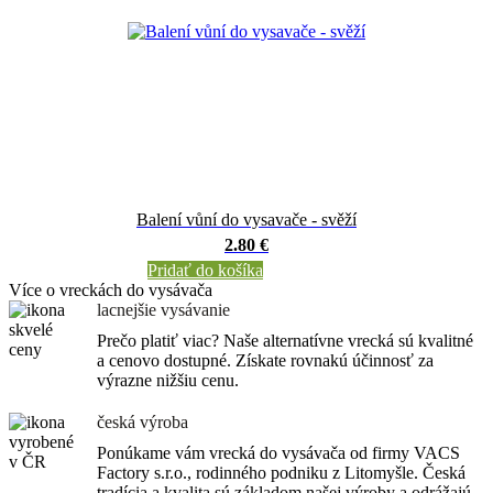
Balení vůní do vysavače - svěží
2.80 €
Pridať do košíka
Více o vreckách do vysávača
lacnejšie vysávanie
Prečo platiť viac? Naše alternatívne vrecká sú kvalitné
a cenovo dostupné. Získate rovnakú účinnosť za
výrazne nižšiu cenu.
česká výroba
Ponúkame vám vrecká do vysávača od firmy VACS
Factory s.r.o., rodinného podniku z Litomyšle. Česká
tradícia a kvalita sú základom našej výroby a odrážajú