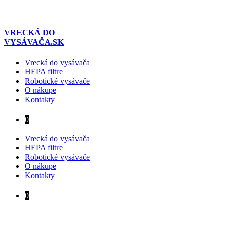
Preskočiť
na
obsah
VRECKÁ DO
VYSÁVAČA.SK
Vrecká do vysávača
HEPA filtre
Robotické vysávače
O nákupe
Kontakty
0
Vrecká do vysávača
HEPA filtre
Robotické vysávače
O nákupe
Kontakty
0