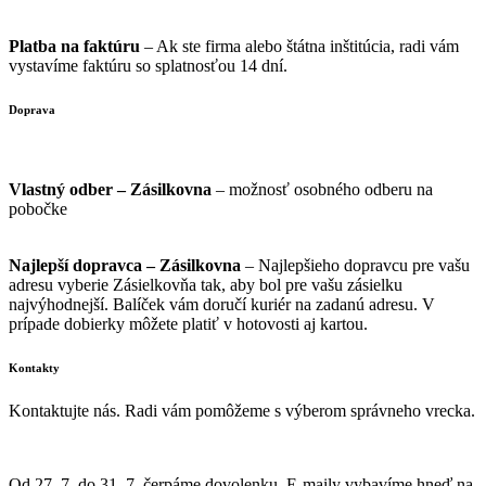
Platba na faktúru
– Ak ste firma alebo štátna inštitúcia, radi vám
vystavíme faktúru so splatnosťou 14 dní.
Doprava
Vlastný odber – Zásilkovna
– možnosť osobného odberu na
pobočke
Najlepší dopravca – Zásilkovna
– Najlepšieho dopravcu pre vašu
adresu vyberie Zásielkovňa tak, aby bol pre vašu zásielku
najvýhodnejší. Balíček vám doručí kuriér na zadanú adresu. V
prípade dobierky môžete platiť v hotovosti aj kartou.
Kontakty
Kontaktujte nás. Radi vám pomôžeme s výberom správneho vrecka.
info@vrecka-do-vysavaca.sk
Od 27. 7. do 31. 7. čerpáme dovolenku. E-maily vybavíme hneď na