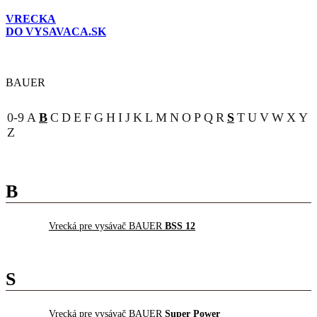
VRECKA
DO VYSAVACA.SK
BAUER
0-9
A
B
C
D
E
F
G
H
I
J
K
L
M
N
O
P
Q
R
S
T
U
V
W
X
Y
Z
B
Vrecká pre vysávač BAUER
BSS 12
S
Vrecká pre vysávač BAUER
Super Power