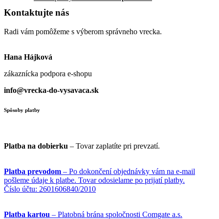
Kontaktujte nás
Radi vám pomôžeme s výberom správneho vrecka.
Hana Hájková
zákaznícka podpora e-shopu
info@vrecka-do-vysavaca.sk
Spôsoby platby
Platba na dobierku
– Tovar zaplatíte pri prevzatí.
Platba prevodom
– Po dokončení objednávky vám na e-mail
pošleme údaje k platbe. Tovar odosielame po prijatí platby.
Číslo účtu: 2601606840/2010
Platba kartou
– Platobná brána spoločnosti Comgate a.s.